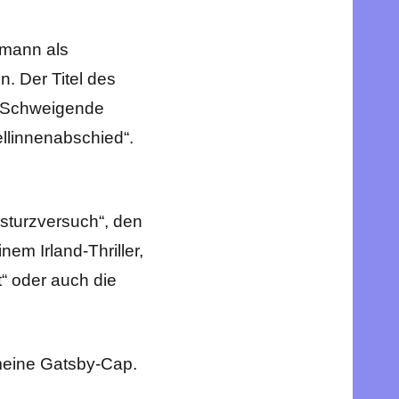
umann als
. Der Titel des
er „Schweigende
ellinnenabschied“.
Umsturzversuch“, den
em Irland-Thriller,
t“ oder auch die
meine Gatsby-Cap.