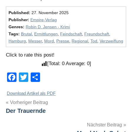
Published:
27. November 2025
Publisher:
Empire-Verlag
Genres:
Robin D. Jensen - Krimi
Tags:
Brutal
,
Ermittlungen
,
Feindschaft
,
Freundschaft
,
Hamburg
,
Messer
,
Mord
,
Presse
,
Regional
,
Tod
,
Verzweiflung
Click to rate this post!
[Total:
0
Average:
0
]
Facebook
Twitter
Teilen
Download Artikel als PDF
Beitragsnavigation
Vorheriger Beitrag
Der Trauernde
Nächster Beitrag