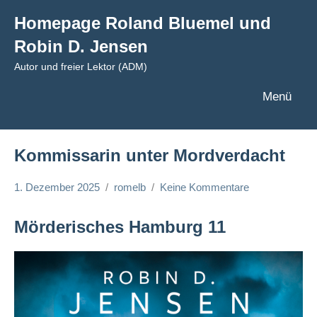
Zum
Homepage Roland Bluemel und
Inhalt
Robin D. Jensen
springen
Autor und freier Lektor (ADM)
Menü
Kommissarin unter Mordverdacht
1. Dezember 2025
romelb
Keine Kommentare
Mörderisches Hamburg 11