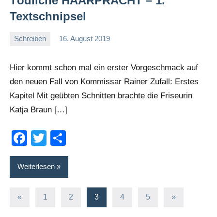
Tödliche HAARPRACHT – 1.
Textschnipsel
Schreiben
16. August 2019
romelb
Keine
Kommentare
Hier kommt schon mal ein erster Vorgeschmack auf
den neuen Fall von Kommissar Rainer Zufall: Erstes
Kapitel Mit geübten Schnitten brachte die Friseurin
Katja Braun […]
Facebook
Twitter
Teilen
Weiterlesen
Seitennummerierung
Vorherige
Nächste
«
1
2
3
4
5
»
Beiträge
Beiträge
der