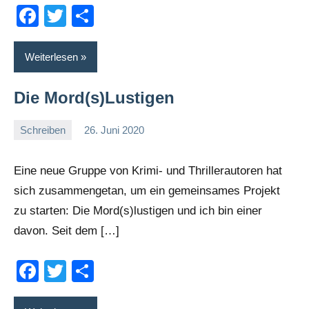
Facebook
Twitter
Teilen
Weiterlesen
Die Mord(s)Lustigen
Schreiben
26. Juni 2020
romelb
Keine
Kommentare
Eine neue Gruppe von Krimi- und Thrillerautoren hat
sich zusammengetan, um ein gemeinsames Projekt
zu starten: Die Mord(s)lustigen und ich bin einer
davon. Seit dem […]
Facebook
Twitter
Teilen