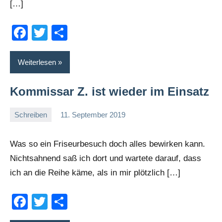
[…]
Facebook
Twitter
Teilen
Weiterlesen
Kommissar Z. ist wieder im Einsatz
Schreiben
11. September 2019
romelb
Keine
Kommentare
Was so ein Friseurbesuch doch alles bewirken kann.
Nichtsahnend saß ich dort und wartete darauf, dass
ich an die Reihe käme, als in mir plötzlich […]
Facebook
Twitter
Teilen