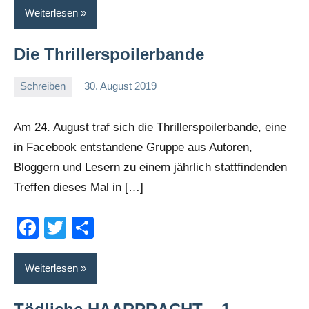
Weiterlesen
Die Thrillerspoilerbande
Schreiben
30. August 2019
romelb
3
Kommentare
Am 24. August traf sich die Thrillerspoilerbande, eine
in Facebook entstandene Gruppe aus Autoren,
Bloggern und Lesern zu einem jährlich stattfindenden
Treffen dieses Mal in […]
Facebook
Twitter
Teilen
Weiterlesen