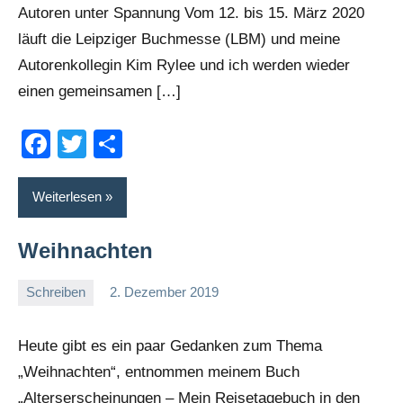
Autoren unter Spannung Vom 12. bis 15. März 2020
läuft die Leipziger Buchmesse (LBM) und meine
Autorenkollegin Kim Rylee und ich werden wieder
einen gemeinsamen […]
Facebook
Twitter
Teilen
Weiterlesen
Weihnachten
Schreiben
2. Dezember 2019
romelb
Ein
Kommentar
Heute gibt es ein paar Gedanken zum Thema
„Weihnachten“, entnommen meinem Buch
„Alterserscheinungen – Mein Reisetagebuch in den