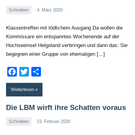
Schreiben
4. März 2020
romelb
Keine
Kommentare
Klassentreffen mit tödlichem Ausgang Da wollen die
Kommissare ein entspanntes Wochenende auf der
Hochseeinsel Helgoland verbringen und dann das: Sie
begegnen einer Gruppe von ehemaligen […]
Facebook
Twitter
Teilen
Weiterlesen
Die LBM wirft ihre Schatten voraus
Schreiben
23. Februar 2020
romelb
Keine
Kommentare